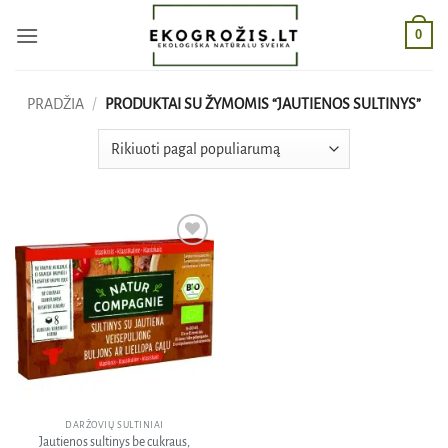
Skip
0
to
content
PRADŽIA
/
PRODUKTAI SU ŽYMOMIS “JAUTIENOS SULTINYS”
Pridėti
į norų
sąrašą
DARŽOVIŲ SULTINIAI
Jautienos sultinys be cukraus,