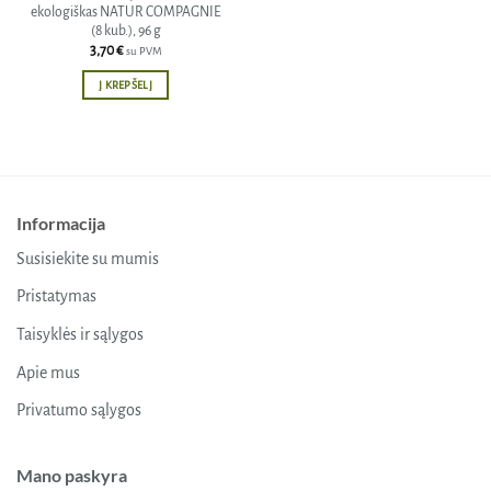
ekologiškas NATUR COMPAGNIE
(8 kub.), 96 g
3,70
€
su PVM
Į KREPŠELĮ
Informacija
Susisiekite su mumis
Pristatymas
Taisyklės ir sąlygos
Apie mus
Privatumo sąlygos
Mano paskyra