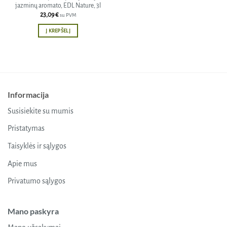
jazminų aromato, EDL Nature, 3l
23,09
€
su PVM
Į KREPŠELĮ
Informacija
Susisiekite su mumis
Pristatymas
Taisyklės ir sąlygos
Apie mus
Privatumo sąlygos
Mano paskyra