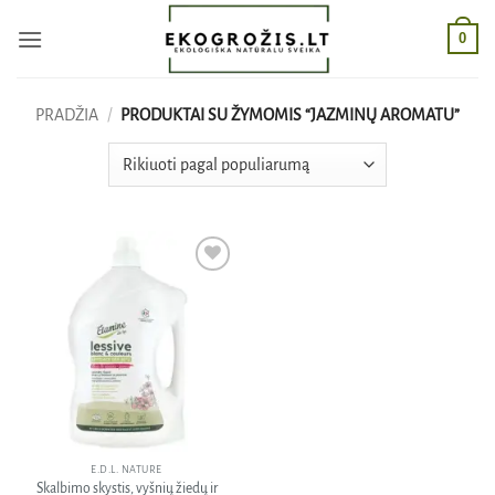
Skip
0
to
content
PRADŽIA
/
PRODUKTAI SU ŽYMOMIS “JAZMINŲ AROMATU”
Pridėti
į norų
sąrašą
E.D.L. NATURE
Skalbimo skystis, vyšnių žiedų ir