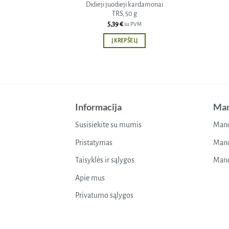
Didieji juodieji kardamonai
TRS, 50 g
5,39
€
su PVM
Į KREPŠELĮ
Informacija
Man
Susisiekite su mumis
Mano
Pristatymas
Mano
Taisyklės ir sąlygos
Mano
Apie mus
Privatumo sąlygos