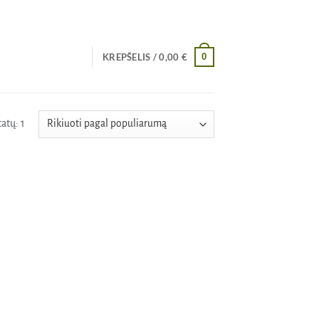
0
KREPŠELIS /
0,00
€
atų: 1