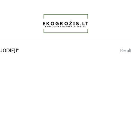
UODIEJI”
Rezult