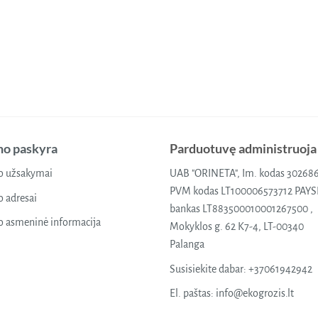
o paskyra
Parduotuvę administruoja
 užsakymai
UAB "ORINETA", Im. kodas 30268
PVM kodas LT100006573712 PAY
 adresai
bankas LT883500010001267500 ,
 asmeninė informacija
Mokyklos g. 62 K7-4, LT-00340
Palanga
Susisiekite dabar:
+37061942942
El. paštas:
info@ekogrozis.lt