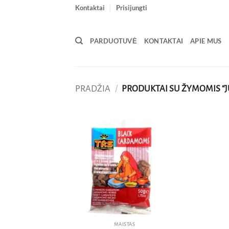
Skip
Kontaktai
Prisijungti
to
content
PARDUOTUVĖ
KONTAKTAI
APIE MUS
PRADŽIA
/
PRODUKTAI SU ŽYMOMIS “J
Pridėti
į norų
sąrašą
MAISTAS