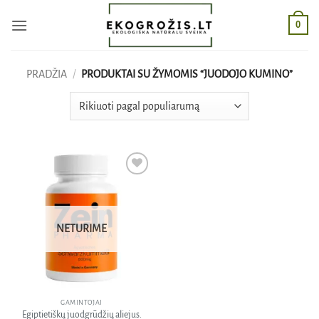
Skip
0
to
content
PRADŽIA
/
PRODUKTAI SU ŽYMOMIS “JUODOJO KUMINO”
Pridėti
į norų
sąrašą
NETURIME
GAMINTOJAI
Egiptietiškų juodgrūdžių aliejus.