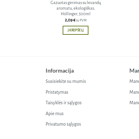
Gazuotas gėrimas su levandų
aromatu, ekologiškas,
Höllinger, 500ml
2,09
€
su PVM
Į KREPŠELĮ
Informacija
Man
Susisiekite su mumis
Mano
Pristatymas
Mano
Taisyklės ir sąlygos
Mano
Apie mus
Privatumo sąlygos