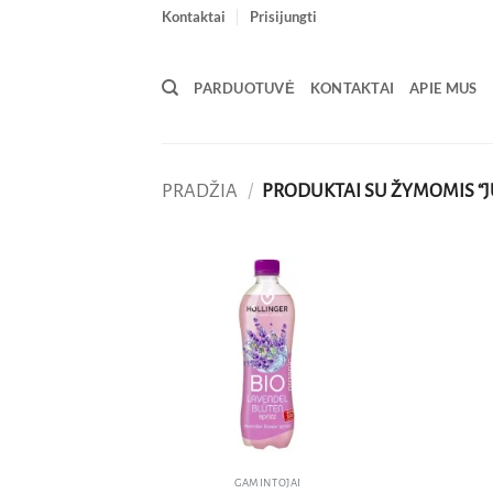
Skip
Kontaktai
Prisijungti
to
content
PARDUOTUVĖ
KONTAKTAI
APIE MUS
PRADŽIA
/
PRODUKTAI SU ŽYMOMIS “
Pridėti
į norų
sąrašą
GAMINTOJAI