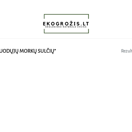
JUODŲJŲ MORKŲ SULČIŲ”
Rezult