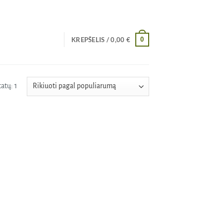
0
KREPŠELIS /
0,00
€
atų: 1