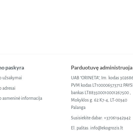
o paskyra
Parduotuvę administruoja
 užsakymai
UAB "ORINETA", Im. kodas 30268
PVM kodas LT100006573712 PAY
 adresai
bankas LT883500010001267500 ,
 asmeninė informacija
Mokyklos g. 62 K7-4, LT-00340
Palanga
Susisiekite dabar:
+37061942942
El. paštas:
info@ekogrozis.lt