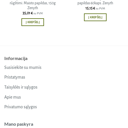
rūgštimi. Maisto papildas, 150g
papildas 60kaps. Zenyth
Zenyth
15,15
€
su PVM
35,01
€
su PVM
Į KREPŠELĮ
Į KREPŠELĮ
Informacija
Susisiekite su mumis
Pristatymas
Taisyklės ir sąlygos
Apie mus
Privatumo sąlygos
Mano paskyra