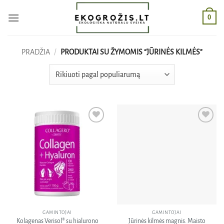
Skip
0
to
content
PRADŽIA
/
PRODUKTAI SU ŽYMOMIS “JŪRINĖS KILMĖS”
Pridėti
Pridėti
į norų
į norų
sąrašą
sąrašą
GAMINTOJAI
GAMINTOJAI
Kolagenas Verisol® su hialurono
Jūrinės kilmės magnis. Maisto