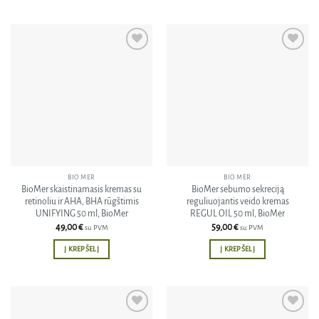
Pridėti
Pridėti
į norų
į norų
sąrašą
sąrašą
BIO MER
BIO MER
BioMer skaistinamasis kremas su
BioMer sebumo sekreciją
retinoliu ir AHA, BHA rūgštimis
reguliuojantis veido kremas
UNIFYING 50 ml, BioMer
REGUL OIL 50 ml, BioMer
49,00
€
59,00
€
su PVM
su PVM
Į KREPŠELĮ
Į KREPŠELĮ