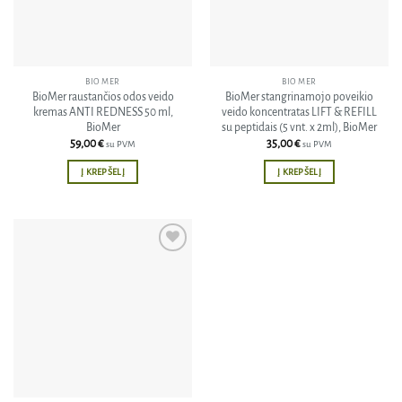
BIO MER
BIO MER
BioMer raustančios odos veido
BioMer stangrinamojo poveikio
kremas ANTI REDNESS 50 ml,
veido koncentratas LIFT & REFILL
BioMer
su peptidais (5 vnt. x 2ml), BioMer
59,00
€
35,00
€
su PVM
su PVM
Į KREPŠELĮ
Į KREPŠELĮ
Pridėti
į norų
sąrašą