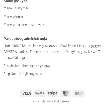
Mano paskyra
Mano užsakymai
Mano adresai
Mano asmeninė informacija
Parduotuvę administruoja
UAB "ORINETA", Im. kodas 302686686, PVM kodas LT100006573712
PAYSERA bankas LT883500010001267500 , Mokyklos g. 62 K7-4, LT-
00340 Palanga
Susisiekite dabar:
+37061942942
El. paštas:
info@ekogrozis.lt
Visa
PayPal
Stripe
MasterCard
Cash
On
Copyright 2026 ©
Ekogrozis.lt
Delivery