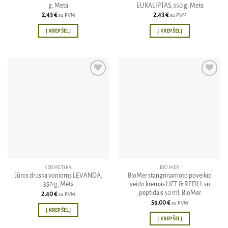
g, Mėta
EUKALIPTAS, 350 g, Mėta
2,43
€
2,43
€
su PVM
su PVM
Į KREPŠELĮ
Į KREPŠELĮ
Pridėti
Pridėti
į norų
į norų
sąrašą
sąrašą
KOSMETIKA
BIO MER
Jūros druska vonioms LEVANDA,
BioMer stangrinamojo poveikio
350 g, Mėta
veido kremas LIFT & REFILL su
peptidais 50 ml, BioMer
2,40
€
su PVM
59,00
€
su PVM
Į KREPŠELĮ
Į KREPŠELĮ