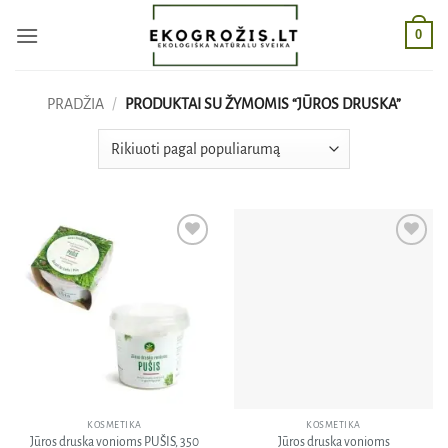
Skip
0
to
content
PRADŽIA
/
PRODUKTAI SU ŽYMOMIS “JŪROS DRUSKA”
Pridėti
Pridėti
į norų
į norų
sąrašą
sąrašą
KOSMETIKA
KOSMETIKA
Jūros druska vonioms PUŠIS, 350
Jūros druska vonioms