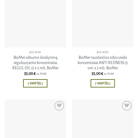
Pridėti
Pridėti
į norų
į norų
sąrašą
sąrašą
BIO MER
BIO MER
BioMer sebumo išsiskyrimą
BioMer raustančios odos veido
reguliuojantis koncentratas
koncentratas ANTI REDNESS (5
REGUL OIL (5 x 2 ml), BioMer
vnt. x 2 ml), BioMer
35,00
€
35,00
€
su PVM
su PVM
Į KREPŠELĮ
Į KREPŠELĮ
Pridėti
Pridėti
į norų
į norų
sąrašą
sąrašą