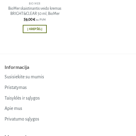
BIO MER
BioMer skaistinantis veido kremas
BRIGHT&CLEAR 50 ml, BioMer
59,00
€
su PVM
Į KREPŠELĮ
Informacija
Susisiekite su mumis
Pristatymas
Taisyklės ir sąlygos
Apie mus
Privatumo sąlygos