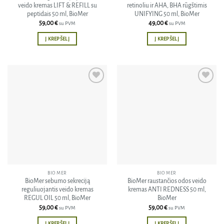
veido kremas LIFT & REFILL su
retinoliu ir AHA, BHA rūgštimis
peptidais 50 ml, BioMer
UNIFYING 50 ml, BioMer
59,00
€
49,00
€
su PVM
su PVM
Į KREPŠELĮ
Į KREPŠELĮ
Pridėti
Pridėti
į norų
į norų
sąrašą
sąrašą
BIO MER
BIO MER
BioMer sebumo sekreciją
BioMer raustančios odos veido
reguliuojantis veido kremas
kremas ANTI REDNESS 50 ml,
REGUL OIL 50 ml, BioMer
BioMer
59,00
€
59,00
€
su PVM
su PVM
Į KREPŠELĮ
Į KREPŠELĮ