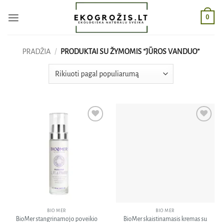
Skip
0
to
content
PRADŽIA
/
PRODUKTAI SU ŽYMOMIS “JŪROS VANDUO”
Pridėti
Pridėti
į norų
į norų
sąrašą
sąrašą
BIO MER
BIO MER
BioMer stangrinamojo poveikio
BioMer skaistinamasis kremas su