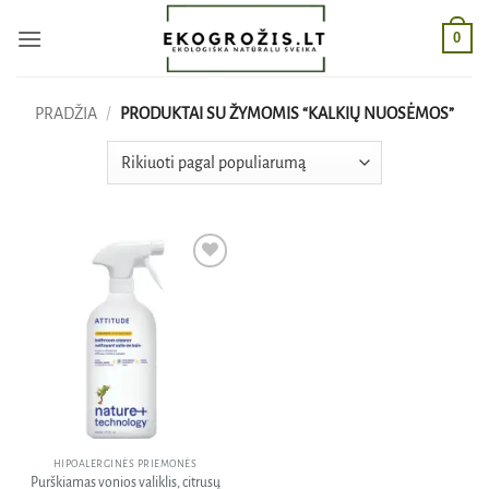
Skip
0
to
content
PRADŽIA
/
PRODUKTAI SU ŽYMOMIS “KALKIŲ NUOSĖMOS”
Pridėti
į norų
sąrašą
HIPOALERGINĖS PRIEMONĖS
Purškiamas vonios valiklis, citrusų