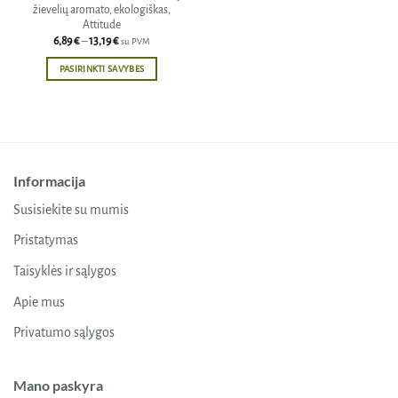
žievelių aromato, ekologiškas,
Attitude
Price
6,89
€
–
13,19
€
su PVM
range:
6,89 €
PASIRINKTI SAVYBES
through
13,19 €
This
product
has
multiple
variants.
Informacija
The
options
Susisiekite su mumis
may
be
Pristatymas
chosen
Taisyklės ir sąlygos
on
the
Apie mus
product
Privatumo sąlygos
page
Mano paskyra