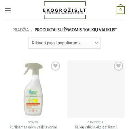
Skip
0
to
content
PRADŽIA
/
PRODUKTAI SU ŽYMOMIS “KALKIŲ VALIKLIS”
Pridėti
Pridėti
į norų
į norų
sąrašą
sąrašą
ECOVER
GAMINTOJAI
Purškiamas kalkių valiklis voniai
Kalkių valiklis, ekologiškas 1l,