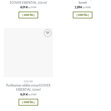
ECOVER ESSENTIAL, 500 ml
Sonett
6,01
€
7,38
€
su PVM
su PVM
Į KREPŠELĮ
Į KREPŠELĮ
Pridėti
į norų
sąrašą
ECOVER
Purškiamas valiklis voniai ECOVER
ESSENTIAL, 500ml
6,01
€
su PVM
Į KREPŠELĮ