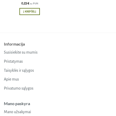
0,23
€
su PVM
Į KREPŠELĮ
Informacija
Susisiekite su mumis
Pristatymas
Taisyklės ir sąlygos
Apie mus
Privatumo sąlygos
Mano paskyra
Mano užsakymai