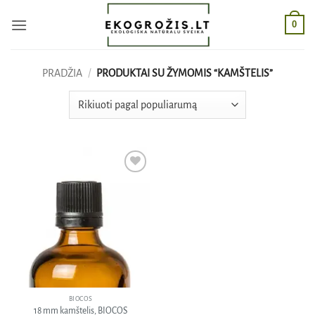
Skip
0
to
content
PRADŽIA
/
PRODUKTAI SU ŽYMOMIS “KAMŠTELIS”
Pridėti
į norų
sąrašą
BIOCOS
18 mm kamštelis, BIOCOS