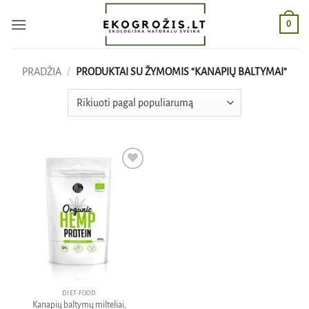
Skip
0
to
content
PRADŽIA
/
PRODUKTAI SU ŽYMOMIS “KANAPIŲ BALTYMAI”
Pridėti
į norų
sąrašą
DIET-FOOD
Kanapių baltymų milteliai,