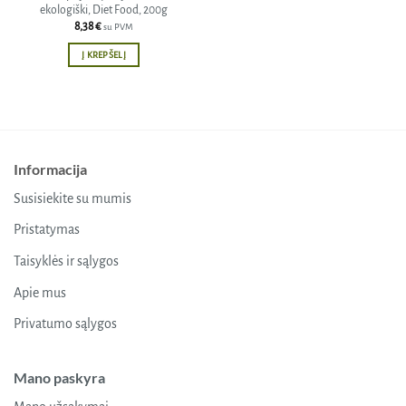
ekologiški, Diet Food, 200g
8,38
€
su PVM
Į KREPŠELĮ
Informacija
Susisiekite su mumis
Pristatymas
Taisyklės ir sąlygos
Apie mus
Privatumo sąlygos
Mano paskyra