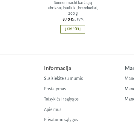
Sonnenmacht karčiųjų
abrikosų kauliukų branduoliai,
200 g
8,40
€
su PVM
Į KREPŠELĮ
Informacija
Man
Susisiekite su mumis
Mano
Pristatymas
Mano
Taisyklės ir sąlygos
Mano
Apie mus
Privatumo sąlygos