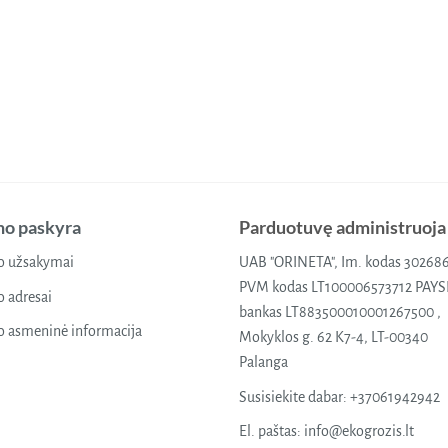
o paskyra
Parduotuvę administruoja
 užsakymai
UAB "ORINETA", Im. kodas 30268
PVM kodas LT100006573712 PAY
 adresai
bankas LT883500010001267500 ,
 asmeninė informacija
Mokyklos g. 62 K7-4, LT-00340
Palanga
Susisiekite dabar:
+37061942942
El. paštas:
info@ekogrozis.lt