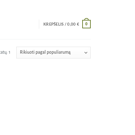
0
KREPŠELIS /
0,00
€
atų: 1