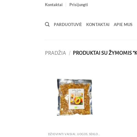
Skip
Kontaktai
Prisijungti
to
content
PARDUOTUVĖ
KONTAKTAI
APIE MUS
PRADŽIA
/
PRODUKTAI SU ŽYMOMIS “K
Pridėti
į norų
sąrašą
DŽIOVINTI VAISIAI, UOGOS, SĖKLOS, RIEŠUTAI