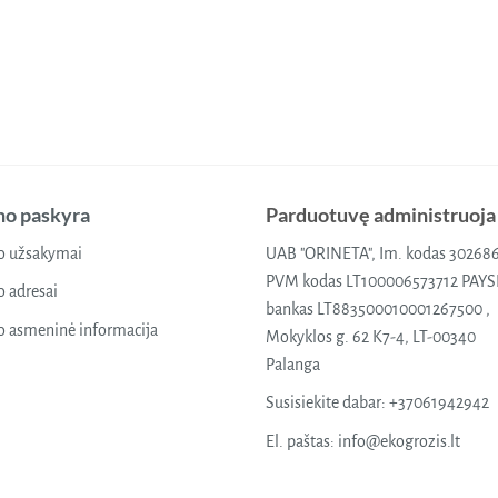
o paskyra
Parduotuvę administruoja
 užsakymai
UAB "ORINETA", Im. kodas 30268
PVM kodas LT100006573712 PAY
 adresai
bankas LT883500010001267500 ,
 asmeninė informacija
Mokyklos g. 62 K7-4, LT-00340
Palanga
Susisiekite dabar:
+37061942942
El. paštas:
info@ekogrozis.lt