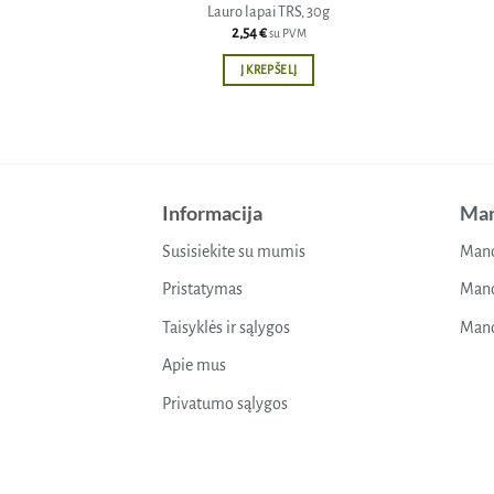
Lauro lapai TRS, 30g
2,54
€
su PVM
Į KREPŠELĮ
Informacija
Man
Susisiekite su mumis
Mano
Pristatymas
Mano
Taisyklės ir sąlygos
Mano
Apie mus
Privatumo sąlygos