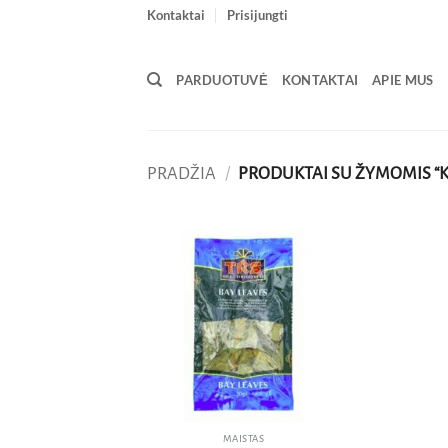
Skip
Kontaktai
Prisijungti
to
content
PARDUOTUVĖ
KONTAKTAI
APIE MUS
PRADŽIA
/
PRODUKTAI SU ŽYMOMIS “
Pridėti
į norų
sąrašą
MAISTAS