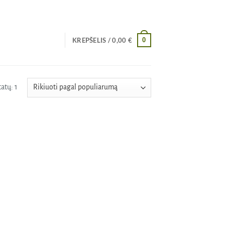
0
KREPŠELIS /
0,00
€
atų: 1