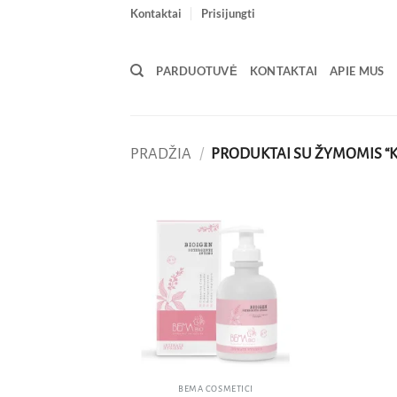
Skip
Kontaktai
Prisijungti
to
content
PARDUOTUVĖ
KONTAKTAI
APIE MUS
PRADŽIA
/
PRODUKTAI SU ŽYMOMIS “K
Pridėti
į norų
sąrašą
BEMA COSMETICI