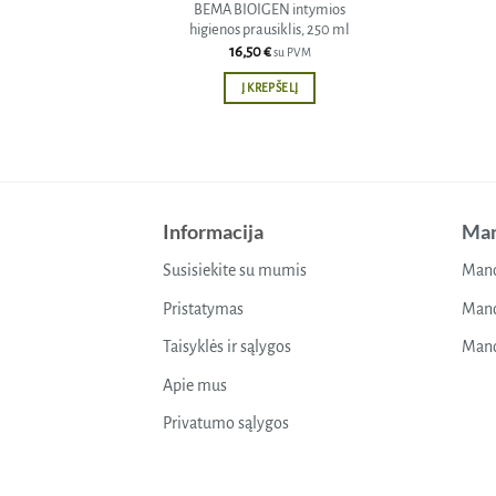
BEMA BIOIGEN intymios
higienos prausiklis, 250 ml
16,50
€
su PVM
Į KREPŠELĮ
Informacija
Man
Susisiekite su mumis
Mano
Pristatymas
Mano
Taisyklės ir sąlygos
Mano
Apie mus
Privatumo sąlygos