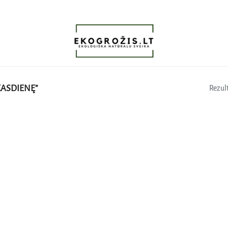
ASDIENĘ”
Rezult