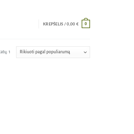
0
KREPŠELIS /
0,00
€
atų: 1