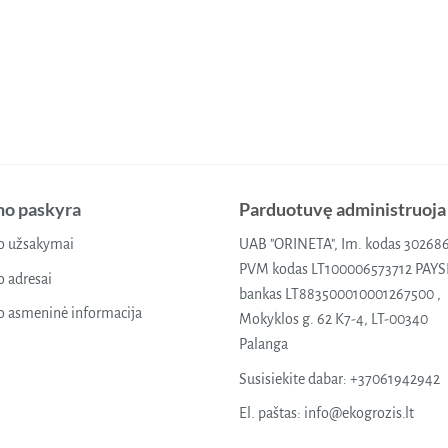
o paskyra
Parduotuvę administruoja
 užsakymai
UAB "ORINETA", Im. kodas 30268
PVM kodas LT100006573712 PAY
 adresai
bankas LT883500010001267500 ,
 asmeninė informacija
Mokyklos g. 62 K7-4, LT-00340
Palanga
Susisiekite dabar:
+37061942942
El. paštas:
info@ekogrozis.lt