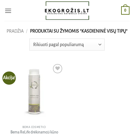
Skip
0
to
content
PRADŽIA
/
PRODUKTAI SU ŽYMOMIS “KASDIENINĖ VISŲ TIPŲ”
Akcija!
Pridėti
į norų
sąrašą
BEMA COSMETICI
Bema ReLife drėkinamoji kūno