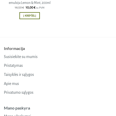
emulsija Lemon & Mint, 200ml
Original
Current
16,50
€
10,00
€
su PVM
price
price
was:
is:
Į KREPŠELĮ
16,50 €.
10,00 €.
Informacija
Susisiekite su mumis
Pristatymas
Taisyklės ir sąlygos
Apie mus
Privatumo sąlygos
Mano paskyra