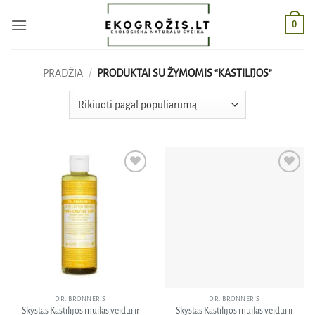
Skip
0
to
content
PRADŽIA
/
PRODUKTAI SU ŽYMOMIS “KASTILIJOS”
Pridėti
Pridėti
į norų
į norų
sąrašą
sąrašą
DR. BRONNER'S
DR. BRONNER'S
Skystas Kastilijos muilas veidui ir
Skystas Kastilijos muilas veidui ir