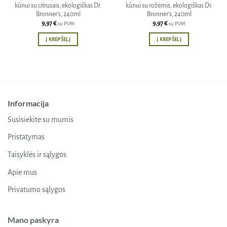
kūnui su citrusais, ekologiškas Dr.
kūnui su rožėmis, ekologiškas Dr.
Bronner’s, 240ml
Bronner’s, 240ml
9,97
€
9,97
€
su PVM
su PVM
Į KREPŠELĮ
Į KREPŠELĮ
Informacija
Susisiekite su mumis
Pristatymas
Taisyklės ir sąlygos
Apie mus
Privatumo sąlygos
Mano paskyra