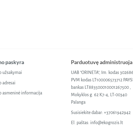
o paskyra
Parduotuvę administruoja
 užsakymai
UAB "ORINETA", Im. kodas 30268
PVM kodas LT100006573712 PAY
 adresai
bankas LT883500010001267500 ,
 asmeninė informacija
Mokyklos g. 62 K7-4, LT-00340
Palanga
Susisiekite dabar:
+37061942942
El. paštas:
info@ekogrozis.lt