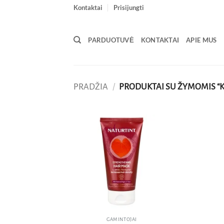
Skip
Kontaktai
Prisijungti
to
content
PARDUOTUVĖ
KONTAKTAI
APIE MUS
PRADŽIA
/
PRODUKTAI SU ŽYMOMIS “
Pridėti
į norų
sąrašą
GAMINTOJAI