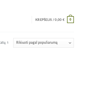
0
KREPŠELIS /
0,00
€
atų: 1