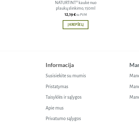
NATURTINT® kaukė nuo
plaukų slinkimo, 150ml
12,19
€
su PVM
Į KREPŠELĮ
Informacija
Man
Susisiekite su mumis
Mano
Pristatymas
Mano
Taisyklės ir sąlygos
Mano
Apie mus
Privatumo sąlygos