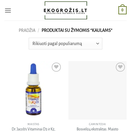
Skip
0
to
content
PRADŽIA
/
PRODUKTAI SU ŽYMOMIS “KAULAMS”
Pridėti
Pridėti
į norų
į norų
sąrašą
sąrašą
MAISTAS
GAMINTOJAI
Dr. Jacob’s Vitaminai D3 ir K2,
Bosvelijų ekstraktas. Maisto