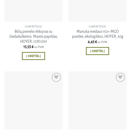
GAMINTOJAI
GAMINTOJAI
Bičių pienelio eliksyras su
Manuka medaus 150+ MGO
žiedadulkėmis. Maisto papildas,
pastilės, ekologiškos, HOYER, 30g
HOYER, 10X10ml
4,45
€
su PVM
15,55
€
su PVM
Į KREPŠELĮ
Į KREPŠELĮ
Pridėti
Pridėti
į norų
į norų
sąrašą
sąrašą