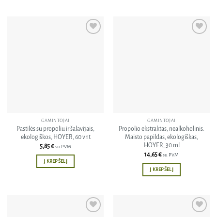
Pridėti
Pridėti
į norų
į norų
sąrašą
sąrašą
GAMINTOJAI
GAMINTOJAI
Pastilės su propoliu ir šalavijais,
Propolio ekstraktas, nealkoholinis.
ekologiškos, HOYER, 60 vnt
Maisto papildas, ekologiškas,
HOYER, 30 ml
5,85
€
su PVM
14,65
€
su PVM
Į KREPŠELĮ
Į KREPŠELĮ