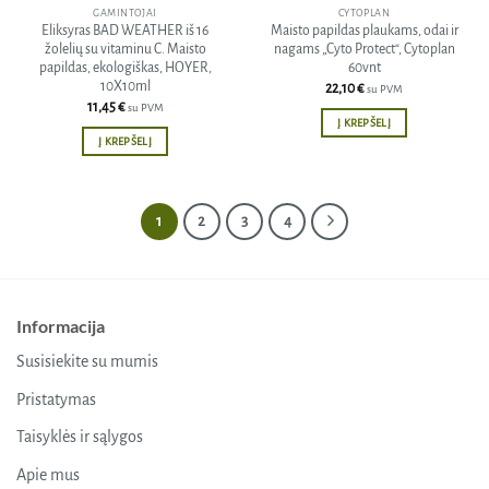
GAMINTOJAI
CYTOPLAN
Eliksyras BAD WEATHER iš 16
Maisto papildas plaukams, odai ir
žolelių su vitaminu C. Maisto
nagams „Cyto Protect“, Cytoplan
papildas, ekologiškas, HOYER,
60vnt
10X10ml
22,10
€
su PVM
11,45
€
su PVM
Į KREPŠELĮ
Į KREPŠELĮ
1
2
3
4
Informacija
Susisiekite su mumis
Pristatymas
Taisyklės ir sąlygos
Apie mus