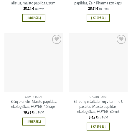
aliejus, maisto papildas, 20ml
papildas, Zein Pharma 120 kaps.
25,24
€
28,61
€
su PVM
su PVM
Į KREPŠELĮ
Į KREPŠELĮ
Pridėti
Pridėti
į norų
į norų
sąrašą
sąrašą
GAMINTOJAI
GAMINTOJAI
Bičių pienelis. Maisto papildas,
Ežiuolių ir šaltalankių vitamino C
ekologiškas, HOYER, 30 kaps.
pastilės. Maisto papildas,
ekologiškas, HOYER, 60 vnt
19,39
€
su PVM
5,45
€
su PVM
Į KREPŠELĮ
Į KREPŠELĮ