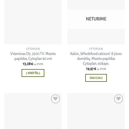
Pridėti
Pridėti
į norų
į norų
sąrašą
sąrašą
NETURIME
CYTOPLAN
CYTOPLAN
Vitaminas D3, 2500 TV. Maisto
Kalcis „Wholefood calcium“ iš jūros
papildas, Cytoplan 60 vnt
dumblių. Maisto papildas
Cytoplan, 60kaps.
13,08
€
su PVM
19,97
€
su PVM
Į KREPŠELĮ
DAUGIAU
Pridėti
Pridėti
į norų
į norų
sąrašą
sąrašą