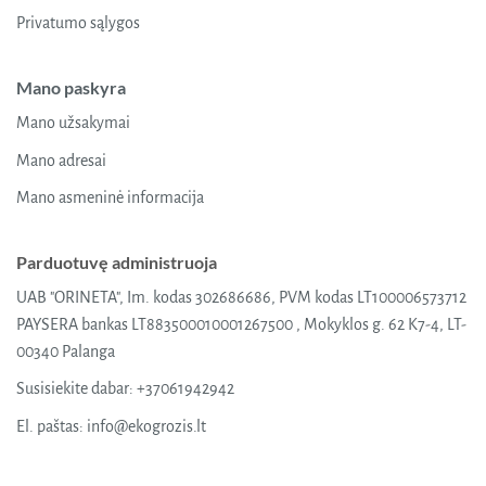
Privatumo sąlygos
Mano paskyra
Mano užsakymai
Mano adresai
Mano asmeninė informacija
Parduotuvę administruoja
UAB "ORINETA", Im. kodas 302686686, PVM kodas LT100006573712
PAYSERA bankas LT883500010001267500 , Mokyklos g. 62 K7-4, LT-
00340 Palanga
Susisiekite dabar:
+37061942942
El. paštas:
info@ekogrozis.lt