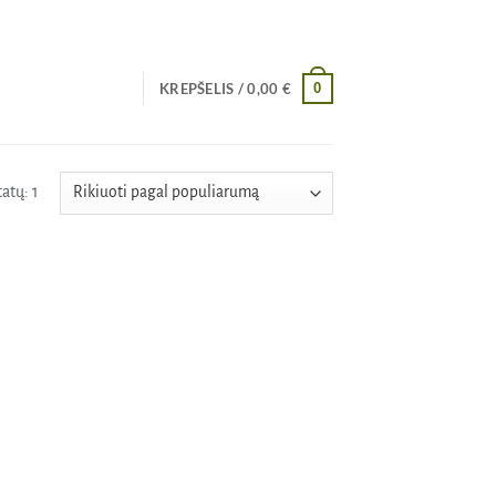
0
KREPŠELIS /
0,00
€
atų: 1