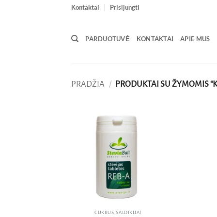
Skip
Kontaktai
Prisijungti
to
content
PARDUOTUVĖ
KONTAKTAI
APIE MUS
PRADŽIA
/
PRODUKTAI SU ŽYMOMIS “K
Pridėti
į norų
sąrašą
CUKRUS, SALDIKLIAI