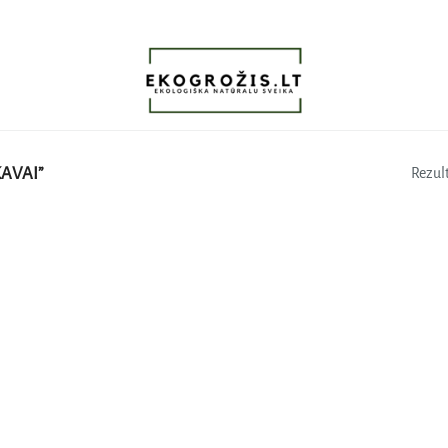
AVAI”
Rezult