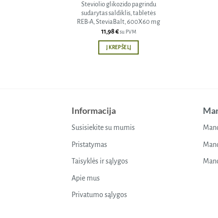
Steviolio glikozido pagrindu
sudarytas saldiklis, tabletės
REB-A, SteviaBalt, 600X60 mg
11,98
€
su PVM
Į KREPŠELĮ
Informacija
Man
Susisiekite su mumis
Mano
Pristatymas
Mano
Taisyklės ir sąlygos
Mano
Apie mus
Privatumo sąlygos