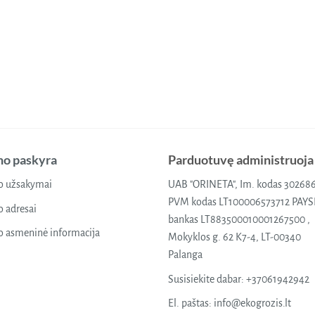
o paskyra
Parduotuvę administruoja
 užsakymai
UAB "ORINETA", Im. kodas 30268
PVM kodas LT100006573712 PAY
 adresai
bankas LT883500010001267500 ,
 asmeninė informacija
Mokyklos g. 62 K7-4, LT-00340
Palanga
Susisiekite dabar:
+37061942942
El. paštas:
info@ekogrozis.lt