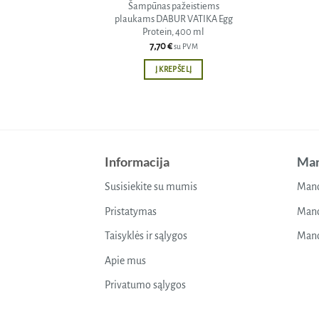
Šampūnas pažeistiems
plaukams DABUR VATIKA Egg
Protein, 400 ml
7,70
€
su PVM
Į KREPŠELĮ
Informacija
Man
Susisiekite su mumis
Mano
Pristatymas
Mano
Taisyklės ir sąlygos
Mano
Apie mus
Privatumo sąlygos