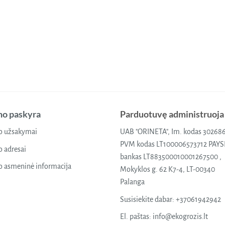
o paskyra
Parduotuvę administruoja
 užsakymai
UAB "ORINETA", Im. kodas 30268
PVM kodas LT100006573712 PAY
 adresai
bankas LT883500010001267500 ,
 asmeninė informacija
Mokyklos g. 62 K7-4, LT-00340
Palanga
Susisiekite dabar:
+37061942942
El. paštas:
info@ekogrozis.lt