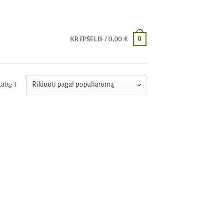
0
KREPŠELIS /
0,00
€
atų: 1