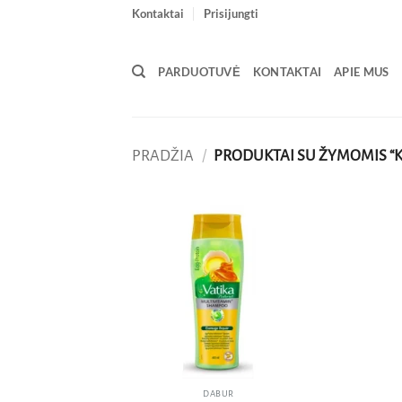
Skip
Kontaktai
Prisijungti
to
content
PARDUOTUVĖ
KONTAKTAI
APIE MUS
PRADŽIA
/
PRODUKTAI SU ŽYMOMIS “K
Pridėti
į norų
sąrašą
DABUR