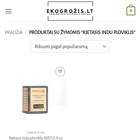
Skip
0
to
content
PRADŽIA
/
PRODUKTAI SU ŽYMOMIS “KIETASIS INDU PLOVIKLIS”
Pridėti
į norų
sąrašą
GAMINTOJAI
Kietasis indų ploviklis NATULA su