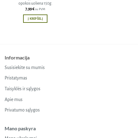
opokos uoliena 150g.
7,99
€
su PVM
Į KREPŠELĮ
Informacija
Susisiekite su mumis
Pristatymas
Taisyklės ir sąlygos
Apie mus
Privatumo sąlygos
Mano paskyra