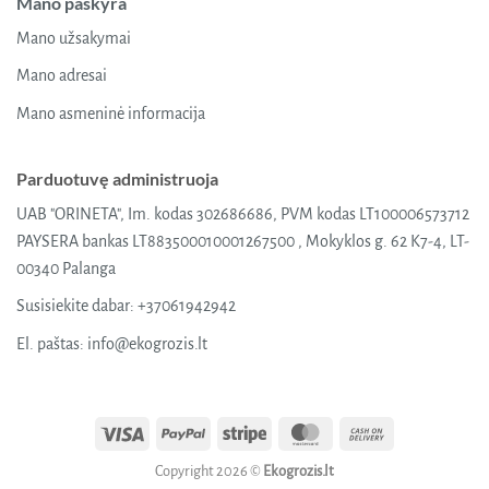
Mano paskyra
Mano užsakymai
Mano adresai
Mano asmeninė informacija
Parduotuvę administruoja
UAB "ORINETA", Im. kodas 302686686, PVM kodas LT100006573712
PAYSERA bankas LT883500010001267500 , Mokyklos g. 62 K7-4, LT-
00340 Palanga
Susisiekite dabar:
+37061942942
El. paštas:
info@ekogrozis.lt
Visa
PayPal
Stripe
MasterCard
Cash
On
Copyright 2026 ©
Ekogrozis.lt
Delivery