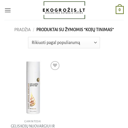
Skip
0
to
content
PRADŽIA
/
PRODUKTAI SU ŽYMOMIS “KOJŲ TINIMAS”
Pridėti
į norų
sąrašą
GAMINTOJAI
GELIS KOJŲ NUOVARGIUI IR