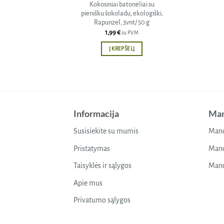
Kokosiniai batonėliai su
pienišku šokoladu, ekologiški,
Rapunzel, 3vnt/ 50 g
1,99
€
su PVM
Į KREPŠELĮ
Informacija
Man
Susisiekite su mumis
Mano
Pristatymas
Mano
Taisyklės ir sąlygos
Mano
Apie mus
Privatumo sąlygos