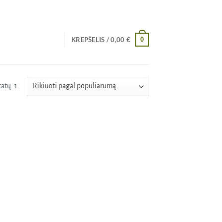
0
KREPŠELIS /
0,00
€
atų: 1