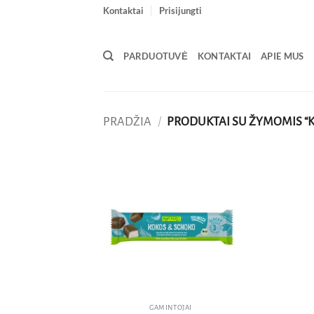
Skip
Kontaktai
Prisijungti
to
content
PARDUOTUVĖ
KONTAKTAI
APIE MUS
PRADŽIA
/
PRODUKTAI SU ŽYMOMIS “K
Pridėti
į norų
sąrašą
GAMINTOJAI