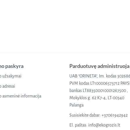
o paskyra
Parduotuvę administruoja
 užsakymai
UAB "ORINETA", Im. kodas 30268
PVM kodas LT100006573712 PAY
 adresai
bankas LT883500010001267500 ,
 asmeninė informacija
Mokyklos g. 62 K7-4, LT-00340
Palanga
Susisiekite dabar:
+37061942942
El. paštas:
info@ekogrozis.lt