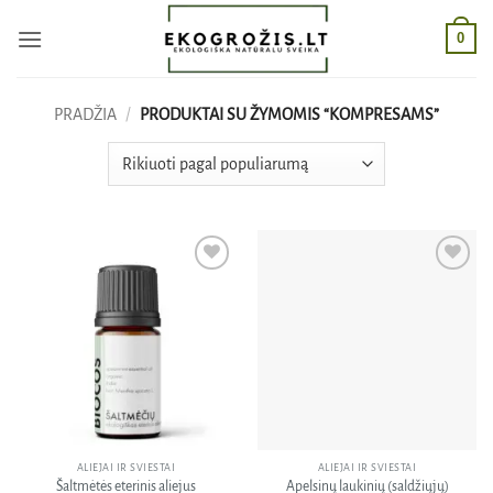
Skip
0
to
content
PRADŽIA
/
PRODUKTAI SU ŽYMOMIS “KOMPRESAMS”
Pridėti
Pridėti
į norų
į norų
sąrašą
sąrašą
ALIEJAI IR SVIESTAI
ALIEJAI IR SVIESTAI
Šaltmėtės eterinis aliejus
Apelsinų laukinių (saldžiųjų)