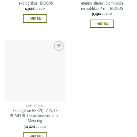
(ekologiškas), BIOCOS
eterinis aliejus (Dominikos
respublika) (5 ml), BIOCOS
4,90
€
su PVM
9,49
€
su PVM
Į KREPŠELĮ
Į KREPŠELĮ
Pridėti
į norų
sąrašą
GAMINTOJAI
Ekologiškas BERŽŲ LAPŲ IR
PUMPURŲ ekstraktas vonioms,
Mėta 1kg
30,02
€
su PVM
Į KREPŠELĮ