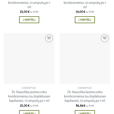
kondicionierius, 10 ampulių po 1
kondicionierius, 50 ampulių po 1
ml
ml
23,00
€
79,00
€
su PVM
su PVM
Į KREPŠELĮ
Į KREPŠELĮ
Pridėti
Pridėti
į norų
į norų
sąrašą
sąrašą
KOSMETIKA
KOSMETIKA
Dr. Hauschka jautrios odos
Dr. Hauschka Jautrios odos
kondicionierius (su išsiplėtusiais
kondicionierius (su išsiplėtusiais
kapiliarais), 10 ampulių po 1 ml
kapiliarais), 50 ampulių po 1 ml
25,00
€
84,69
€
su PVM
su PVM
Į KREPŠELĮ
Į KREPŠELĮ