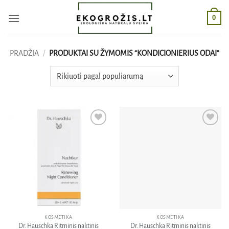
Skip
0
to
content
PRADŽIA
/
PRODUKTAI SU ŽYMOMIS “KONDICIONIERIUS ODAI”
Pridėti
Pridėti
į norų
į norų
sąrašą
sąrašą
KOSMETIKA
KOSMETIKA
Dr. Hauschka Ritminis naktinis
Dr. Hauschka Ritminis naktinis