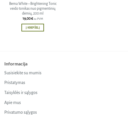
Bema White – Brightening Tonic
veido tonikas nuo pigmentinių
dėmių, 200 ml
19,00
€
su PVM
Į KREPŠELĮ
Informacija
Susisiekite su mumis
Pristatymas
Taisyklės ir sąlygos
Apie mus
Privatumo sąlygos