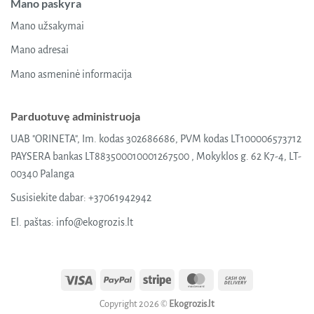
Mano paskyra
Mano užsakymai
Mano adresai
Mano asmeninė informacija
Parduotuvę administruoja
UAB "ORINETA", Im. kodas 302686686, PVM kodas LT100006573712
PAYSERA bankas LT883500010001267500 , Mokyklos g. 62 K7-4, LT-
00340 Palanga
Susisiekite dabar:
+37061942942
El. paštas:
info@ekogrozis.lt
Visa
PayPal
Stripe
MasterCard
Cash
On
Copyright 2026 ©
Ekogrozis.lt
Delivery