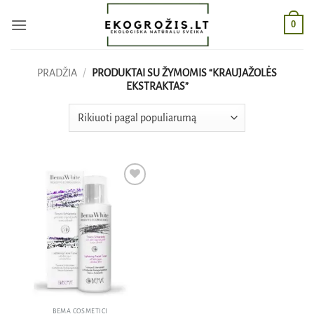
Skip
0
to
content
PRADŽIA
/
PRODUKTAI SU ŽYMOMIS “KRAUJAŽOLĖS
EKSTRAKTAS”
Pridėti
į norų
sąrašą
BEMA COSMETICI