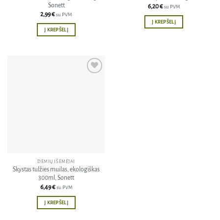
Sonett
6,20
€
su PVM
2,99
€
su PVM
Į KREPŠELĮ
Į KREPŠELĮ
Pridėti
į norų
sąrašą
DĖMIŲ IŠĖMĖJAI
Skystas tulžies muilas, ekologiškas
300ml, Sonett
6,49
€
su PVM
Į KREPŠELĮ