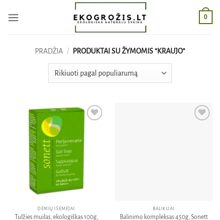
Skip
0
to
content
PRADŽIA
/
PRODUKTAI SU ŽYMOMIS “KRAUJO”
Pridėti
Pridėti
į norų
į norų
sąrašą
sąrašą
DĖMIŲ IŠĖMĖJAI
BALIKLIAI
Tulžies muilas, ekologiškas 100g,
Balinimo kompleksas 450g, Sonett