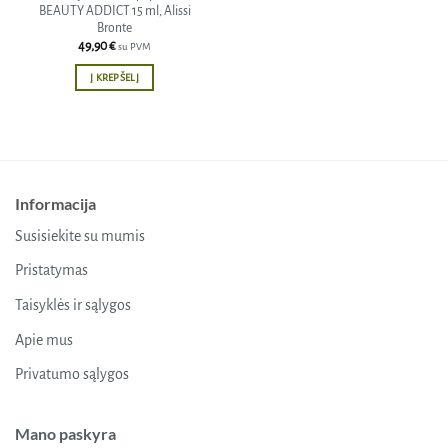
BEAUTY ADDICT 15 ml, Alissi
Bronte
49,90
€
su PVM
Į KREPŠELĮ
Informacija
Susisiekite su mumis
Pristatymas
Taisyklės ir sąlygos
Apie mus
Privatumo sąlygos
Mano paskyra