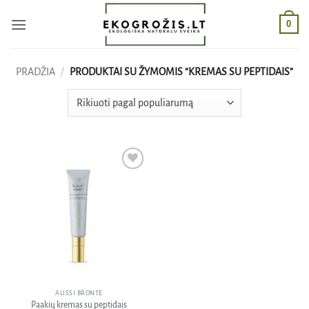
Skip
0
to
content
PRADŽIA
/
PRODUKTAI SU ŽYMOMIS “KREMAS SU PEPTIDAIS”
Pridėti
į norų
sąrašą
ALISSI BRONTE
Paakių kremas su peptidais