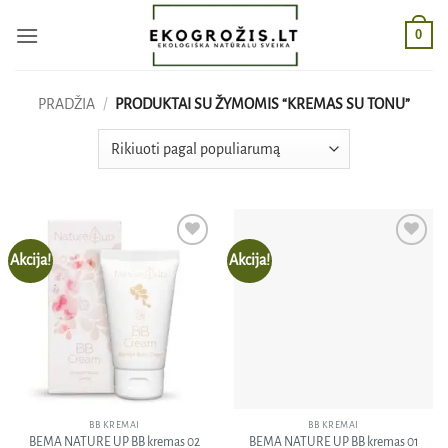
Skip
0
to
content
PRADŽIA
/
PRODUKTAI SU ŽYMOMIS “KREMAS SU TONU”
Akcija!
Akcija!
Pridėti
Pridėti
į norų
į norų
sąrašą
sąrašą
BB KREMAI
BB KREMAI
BEMA NATURE UP BB kremas 02
BEMA NATURE UP BB kremas 01