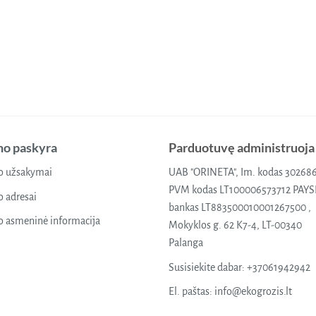
o paskyra
Parduotuvę administruoja
 užsakymai
UAB "ORINETA", Im. kodas 30268
PVM kodas LT100006573712 PAY
 adresai
bankas LT883500010001267500 ,
 asmeninė informacija
Mokyklos g. 62 K7-4, LT-00340
Palanga
Susisiekite dabar:
+37061942942
El. paštas:
info@ekogrozis.lt