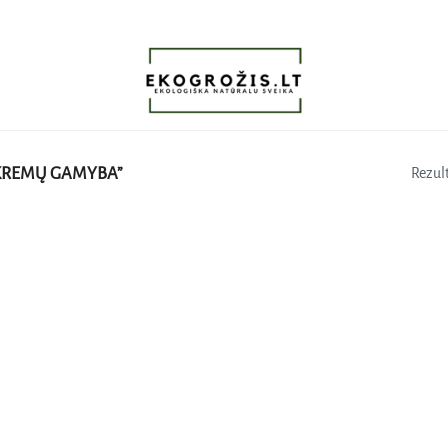
KREMŲ GAMYBA”
Rezult