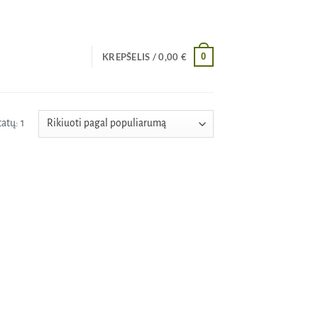
0
KREPŠELIS /
0,00
€
atų: 1