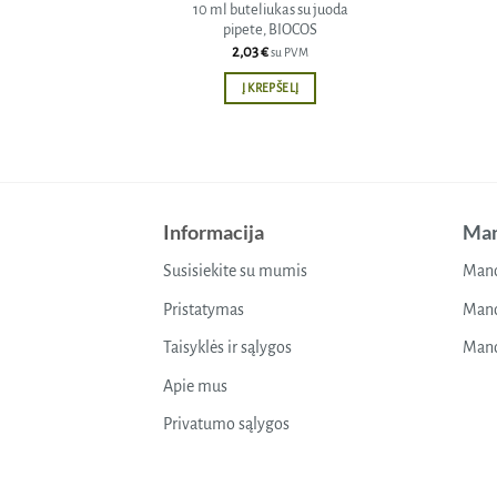
10 ml buteliukas su juoda
pipete, BIOCOS
2,03
€
su PVM
Į KREPŠELĮ
Informacija
Man
Susisiekite su mumis
Mano
Pristatymas
Mano
Taisyklės ir sąlygos
Mano
Apie mus
Privatumo sąlygos