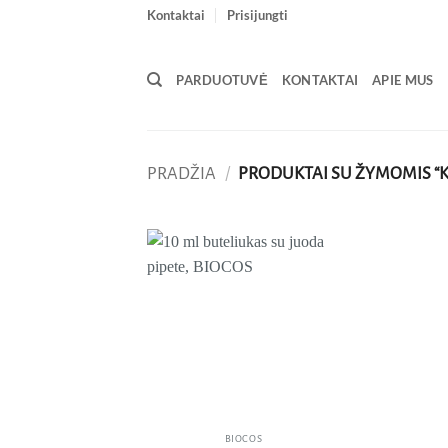
Skip
Kontaktai
Prisijungti
to
content
PARDUOTUVĖ
KONTAKTAI
APIE MUS
PRADŽIA
/
PRODUKTAI SU ŽYMOMIS “
Pridėti
į norų
sąrašą
BIOCOS