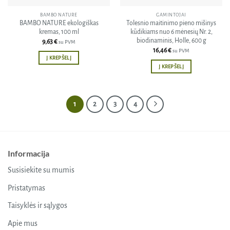
BAMBO NATURE
GAMINTOJAI
BAMBO NATURE ekologiškas
Tolesnio maitinimo pieno mišinys
kremas, 100 ml
kūdikiams nuo 6 mėnesių Nr. 2,
biodinaminis, Holle, 600 g
9,63
€
su PVM
16,46
€
su PVM
Į KREPŠELĮ
Į KREPŠELĮ
1
2
3
4
Informacija
Susisiekite su mumis
Pristatymas
Taisyklės ir sąlygos
Apie mus