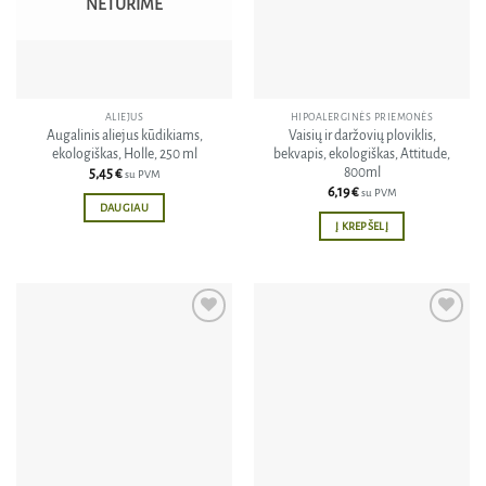
NETURIME
may
be
chosen
on
the
ALIEJUS
HIPOALERGINĖS PRIEMONĖS
product
Augalinis aliejus kūdikiams,
Vaisių ir daržovių ploviklis,
page
ekologiškas, Holle, 250 ml
bekvapis, ekologiškas, Attitude,
800ml
5,45
€
su PVM
6,19
€
su PVM
DAUGIAU
Į KREPŠELĮ
Pridėti
Pridėti
į norų
į norų
sąrašą
sąrašą