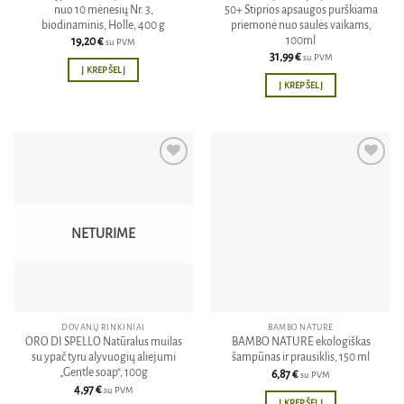
nuo 10 mėnesių Nr. 3,
50+ Stiprios apsaugos purškiama
biodinaminis, Holle, 400 g
priemonė nuo saulės vaikams,
100ml
19,20
€
su PVM
31,99
€
su PVM
Į KREPŠELĮ
Į KREPŠELĮ
Pridėti
Pridėti
į norų
į norų
sąrašą
sąrašą
NETURIME
DOVANŲ RINKINIAI
BAMBO NATURE
ORO DI SPELLO Natūralus muilas
BAMBO NATURE ekologiškas
su ypač tyru alyvuogių aliejumi
šampūnas ir prausiklis, 150 ml
„Gentle soap“, 100g
6,87
€
su PVM
4,97
€
su PVM
Į KREPŠELĮ