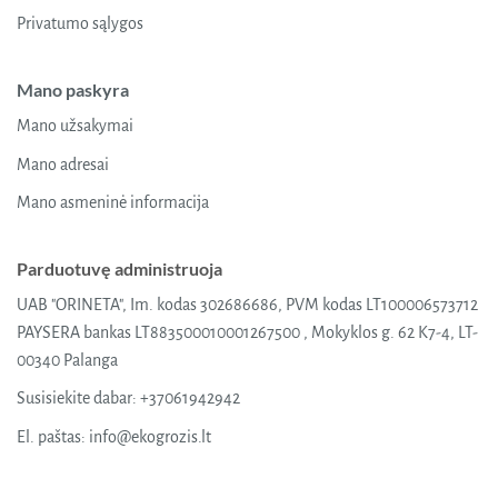
Privatumo sąlygos
Mano paskyra
Mano užsakymai
Mano adresai
Mano asmeninė informacija
Parduotuvę administruoja
UAB "ORINETA", Im. kodas 302686686, PVM kodas LT100006573712
PAYSERA bankas LT883500010001267500 , Mokyklos g. 62 K7-4, LT-
00340 Palanga
Susisiekite dabar:
+37061942942
El. paštas:
info@ekogrozis.lt