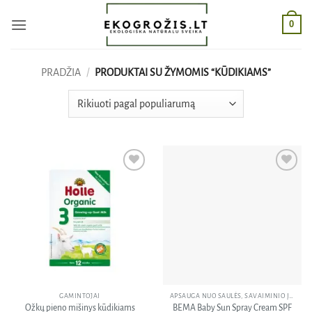
Skip
0
to
content
PRADŽIA
/
PRODUKTAI SU ŽYMOMIS “KŪDIKIAMS”
Pridėti
Pridėti
į norų
į norų
sąrašą
sąrašą
GAMINTOJAI
APSAUGA NUO SAULĖS, SAVAIMINIO ĮDEGIO KREMAI
Ožkų pieno mišinys kūdikiams
BEMA Baby Sun Spray Cream SPF