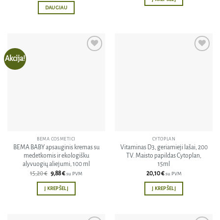
DAUGIAU
Akcija!
Pridėti
Pridėti
į norų
į norų
sąrašą
sąrašą
BEMA COSMETICI
CYTOPLAN
BEMA BABY apsauginis kremas su
Vitaminas D3, geriamieji lašai, 200
medetkomis ir ekologišku
TV. Maisto papildas Cytoplan,
alyvuogių aliejumi, 100 ml
15ml
Original
Current
15,20
€
9,88
€
20,10
€
su PVM
su PVM
price
price
was:
is:
Į KREPŠELĮ
Į KREPŠELĮ
15,20 €.
9,88 €.