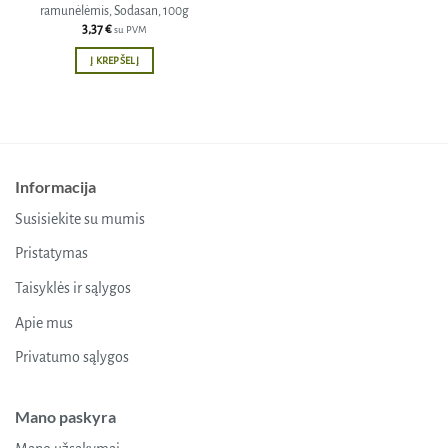
ramunėlėmis, Sodasan, 100g
3,37
€
su PVM
Į KREPŠELĮ
Informacija
Susisiekite su mumis
Pristatymas
Taisyklės ir sąlygos
Apie mus
Privatumo sąlygos
Mano paskyra