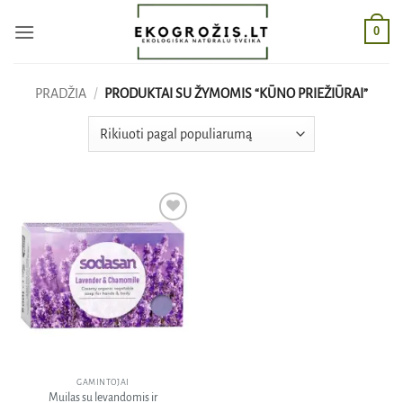
Skip
0
to
content
PRADŽIA
/
PRODUKTAI SU ŽYMOMIS “KŪNO PRIEŽIŪRAI”
Pridėti
į norų
sąrašą
GAMINTOJAI
Muilas su levandomis ir