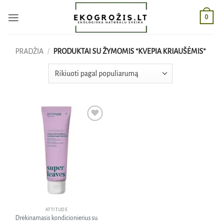
Skip
0
to
content
PRADŽIA
/
PRODUKTAI SU ŽYMOMIS “KVEPIA KRIAUŠĖMIS”
Pridėti
į norų
sąrašą
ATTITUDE
Drėkinamasis kondicionierius su