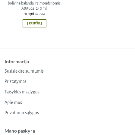
bolivine balanda ir simondsijomis,
Attitude, 240 ml.
11,19
€
su PVM
Į KREPŠELĮ
Informacija
Susisiekite su mumis
Pristatymas
Taisyklės ir sąlygos
Apie mus
Privatumo sąlygos
Mano paskyra