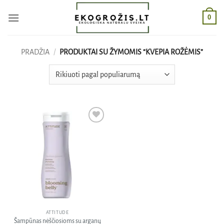
Skip
0
to
content
PRADŽIA
/
PRODUKTAI SU ŽYMOMIS “KVEPIA ROŽĖMIS”
Pridėti
į norų
sąrašą
ATTITUDE
Šampūnas nėščiosioms su arganų