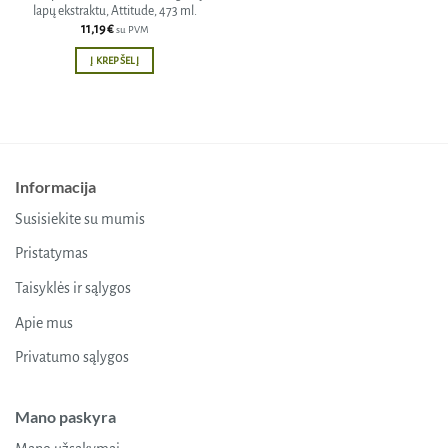
lapų ekstraktu, Attitude, 473 ml.
11,19
€
su PVM
Į KREPŠELĮ
Informacija
Susisiekite su mumis
Pristatymas
Taisyklės ir sąlygos
Apie mus
Privatumo sąlygos
Mano paskyra