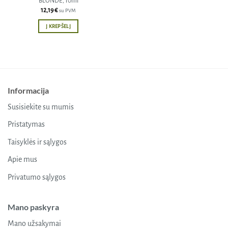
BLONDE, 10ml
12,19
€
su PVM
Į KREPŠELĮ
Informacija
Susisiekite su mumis
Pristatymas
Taisyklės ir sąlygos
Apie mus
Privatumo sąlygos
Mano paskyra
Mano užsakymai