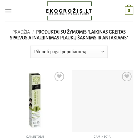
Skip
0
to
content
PRADŽIA
/
PRODUKTAI SU ŽYMOMIS “LAIKINAS GREITAS
SPALVOS ATNAUJINIMAS PLAUKŲ ŠAKNIMS IR ANTAKIAMS”
Pridėti
Pridėti
į norų
į norų
sąrašą
sąrašą
GAMINTOJAI
GAMINTOJAI