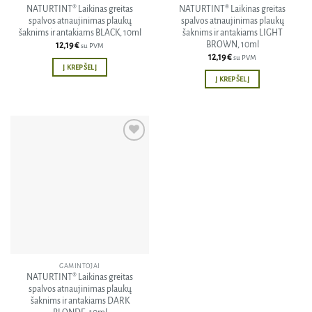
NATURTINT® Laikinas greitas
NATURTINT® Laikinas greitas
spalvos atnaujinimas plaukų
spalvos atnaujinimas plaukų
šaknims ir antakiams BLACK, 10ml
šaknims ir antakiams LIGHT
BROWN, 10ml
12,19
€
su PVM
12,19
€
su PVM
Į KREPŠELĮ
Į KREPŠELĮ
Pridėti
į norų
sąrašą
GAMINTOJAI
NATURTINT® Laikinas greitas
spalvos atnaujinimas plaukų
šaknims ir antakiams DARK