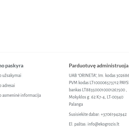
o paskyra
Parduotuvę administruoja
 užsakymai
UAB "ORINETA", Im. kodas 30268
PVM kodas LT100006573712 PAY
 adresai
bankas LT883500010001267500 ,
 asmeninė informacija
Mokyklos g. 62 K7-4, LT-00340
Palanga
Susisiekite dabar:
+37061942942
El. paštas:
info@ekogrozis.lt