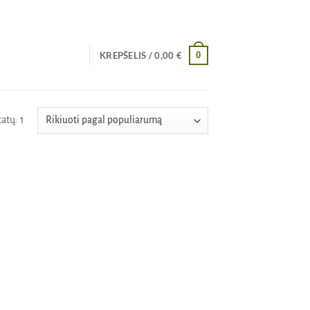
0
KREPŠELIS /
0,00
€
atų: 1