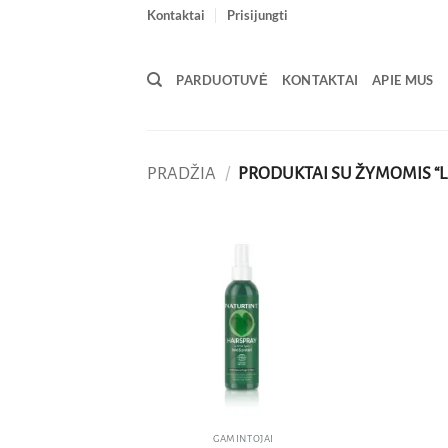
Skip
Kontaktai
Prisijungti
to
content
PARDUOTUVĖ
KONTAKTAI
APIE MUS
PRADŽIA
/
PRODUKTAI SU ŽYMOMIS “L
Pridėti
į norų
sąrašą
GAMINTOJAI