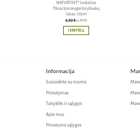
NATURTINT® lanksčios
fiksacijos saugantis plaukų
lakas, 175ml
9,69
€
su PVM
Į KREPŠELĮ
Informacija
Man
Susisiekite su mumis
Mano
Pristatymas
Mano
Taisyklės ir sąlygos
Mano
Apie mus
Privatumo sąlygos