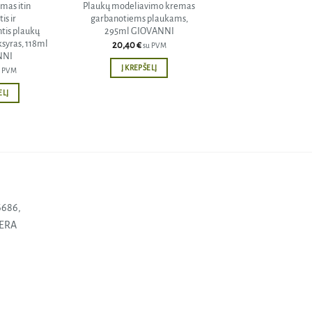
as itin
Plaukų modeliavimo kremas
is ir
garbanotiems plaukams,
tis plaukų
295ml GIOVANNI
syras, 118ml
20,40
€
su PVM
NNI
Į KREPŠELĮ
u PVM
ELĮ
6686,
SERA