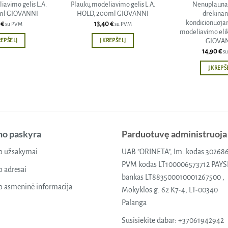
avimo gelis L.A.
Plaukų modeliavimo gelis L.A.
Nenuplaunam
ml GIOVANNI
HOLD, 200ml GIOVANNI
drėkinant
kondicionuojan
0
€
13,40
€
su PVM
su PVM
modeliavimo elik
GIOVA
REPŠELĮ
Į KREPŠELĮ
14,90
€
s
Į KREPŠ
o paskyra
Parduotuvę administruoja
 užsakymai
UAB "ORINETA", Im. kodas 30268
PVM kodas LT100006573712 PAY
 adresai
bankas LT883500010001267500 ,
 asmeninė informacija
Mokyklos g. 62 K7-4, LT-00340
Palanga
Susisiekite dabar:
+37061942942