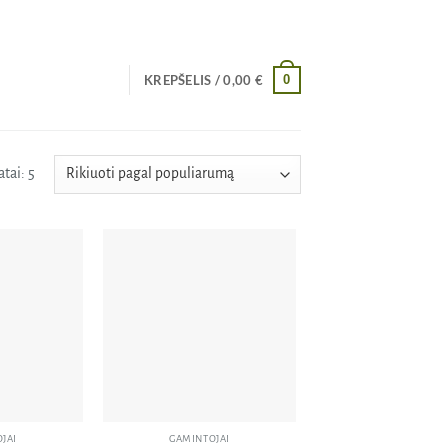
0
KREPŠELIS /
0,00
€
Rūšiuojama
tai: 5
pagal
populiarumą
Pridėti
Pridėti
į norų
į norų
sąrašą
sąrašą
JAI
GAMINTOJAI