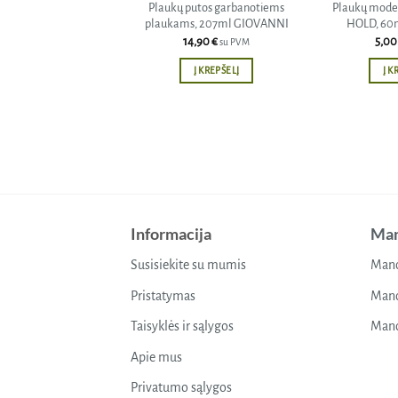
Plaukų putos garbanotiems
Plaukų modeli
plaukams, 207ml GIOVANNI
HOLD, 60
14,90
€
5,0
su PVM
Į KREPŠELĮ
Į K
Informacija
Man
Susisiekite su mumis
Mano
Pristatymas
Mano
Taisyklės ir sąlygos
Mano
Apie mus
Privatumo sąlygos