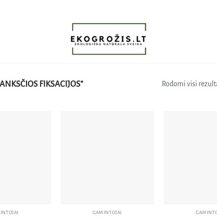
ANKSČIOS FIKSACIJOS”
Rodomi visi rezulta
Pridėti
Pridėti
į norų
į norų
sąrašą
sąrašą
INTOJAI
GAMINTOJAI
GAMINTO