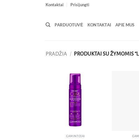
Skip
Kontaktai
Prisijungti
to
content
PARDUOTUVĖ
KONTAKTAI
APIE MUS
PRADŽIA
/
PRODUKTAI SU ŽYMOMIS “L
Pridėti
į norų
sąrašą
GAMINTOJAI
GAM