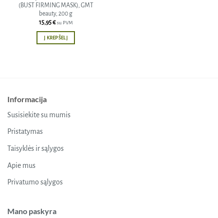
(BUST FIRMING MASK), GMT
beauty, 200 g
15,95
€
su PVM
Į KREPŠELĮ
Informacija
Susisiekite su mumis
Pristatymas
Taisyklės ir sąlygos
Apie mus
Privatumo sąlygos
Mano paskyra