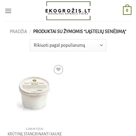
Skip
0
to
content
PRADŽIA
/
PRODUKTAI SU ŽYMOMIS “LĄSTELIŲ SENĖJIMĄ”
Pridėti
į norų
sąrašą
GAMINTOJAI
KRŪTINĘ STANGRINANTI KAUKĖ