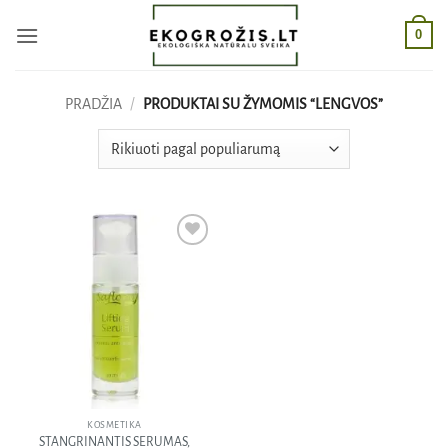
Skip
0
to
content
PRADŽIA
/
PRODUKTAI SU ŽYMOMIS “LENGVOS”
Pridėti
į norų
sąrašą
KOSMETIKA
STANGRINANTIS SERUMAS,