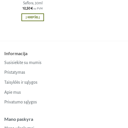
Saflora, 30ml
12,50
€
su PVM
Į KREPŠELĮ
Informacija
Susisiekite su mumis
Pristatymas
Taisyklės ir sąlygos
Apie mus
Privatumo sąlygos
Mano paskyra