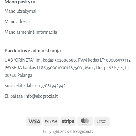
Mano paskyra
Mano užsakymai
Mano adresai
Mano asmeninė informacija
Parduotuvę administruoja
UAB "ORINETA", Im. kodas 302686686, PVM kodas LT100006573712
PAYSERA bankas LT883500010001267500 , Mokyklos g. 62 K7-4, LT-
00340 Palanga
Susisiekite dabar:
+37061942942
El. paštas:
info@ekogrozis.lt
Visa
PayPal
Stripe
MasterCard
Cash
On
Copyright 2026 ©
Ekogrozis.lt
Delivery