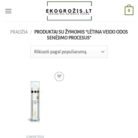
Skip
0
to
content
PRADŽIA
/
PRODUKTAI SU ŽYMOMIS “LĖTINA VEIDO ODOS
SENĖJIMO PROCESUS”
Pridėti
į norų
sąrašą
GAMINTOJAI