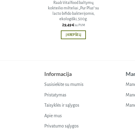
Raab Vitalfood baltymų
kokteilio milteliai „Pur Plus“ su
lacto bifido bakterijomis,
ekologiški, 500g.
29,49
€
su PVM
Į KREPŠELĮ
Informacija
Man
Susisiekite su mumis
Mano
Pristatymas
Mano
Taisyklės ir sąlygos
Mano
Apie mus
Privatumo sąlygos