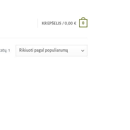
0
KREPŠELIS /
0,00
€
atų: 1