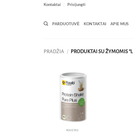
Skip
Kontaktai
Prisijungti
to
content
PARDUOTUVĖ
KONTAKTAI
APIE MUS
PRADŽIA
/
PRODUKTAI SU ŽYMOMIS “L
Pridėti
į norų
sąrašą
MAISTAS