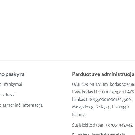
o paskyra
Parduotuvę administruoja
 užsakymai
UAB "ORINETA", Im. kodas 30268
PVM kodas LT100006573712 PAY
 adresai
bankas LT883500010001267500 ,
 asmeninė informacija
Mokyklos g. 62 K7-4, LT-00340
Palanga
Susisiekite dabar:
+37061942942