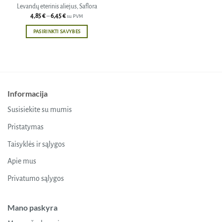
Levandų eterinis aliejus, Saflora
Price
4,85
€
–
6,45
€
su PVM
range:
4,85 €
PASIRINKTI SAVYBES
through
6,45 €
This
product
has
multiple
variants.
Informacija
The
options
Susisiekite su mumis
may
be
Pristatymas
chosen
Taisyklės ir sąlygos
on
the
Apie mus
product
Privatumo sąlygos
page
Mano paskyra