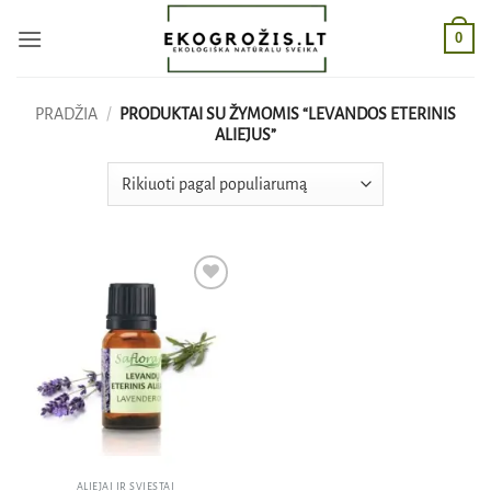
Skip
0
to
content
PRADŽIA
/
PRODUKTAI SU ŽYMOMIS “LEVANDOS ETERINIS
ALIEJUS”
Pridėti
į norų
sąrašą
ALIEJAI IR SVIESTAI