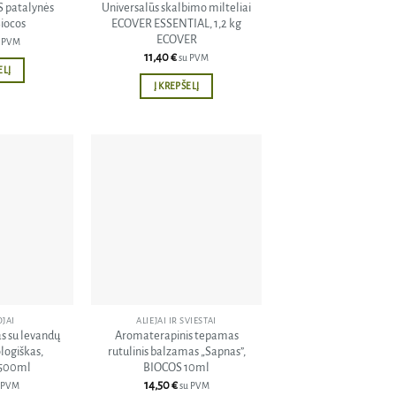
patalynės
Universalūs skalbimo milteliai
Biocos
ECOVER ESSENTIAL, 1,2 kg
ECOVER
 PVM
11,40
€
su PVM
ELĮ
Į KREPŠELĮ
Pridėti
Pridėti
į norų
į norų
sąrašą
sąrašą
JAI
ALIEJAI IR SVIESTAI
s su levandų
Aromaterapinis tepamas
logiškas,
rutulinis balzamas „Sapnas”,
 500ml
BIOCOS 10ml
14,50
€
 PVM
su PVM