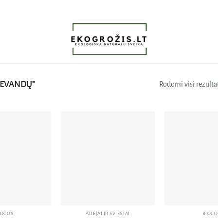
LEVANDŲ”
Rodomi visi rezultat
Pridėti
Pridėti
į norų
į norų
sąrašą
sąrašą
IOCOS
ALIEJAI IR SVIESTAI
BIOCO