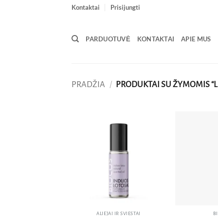
Skip
Kontaktai
Prisijungti
to
content
PARDUOTUVĖ
KONTAKTAI
APIE MUS
PRADŽIA
/
PRODUKTAI SU ŽYMOMIS “
Pridėti
į norų
sąrašą
ALIEJAI IR SVIESTAI
B