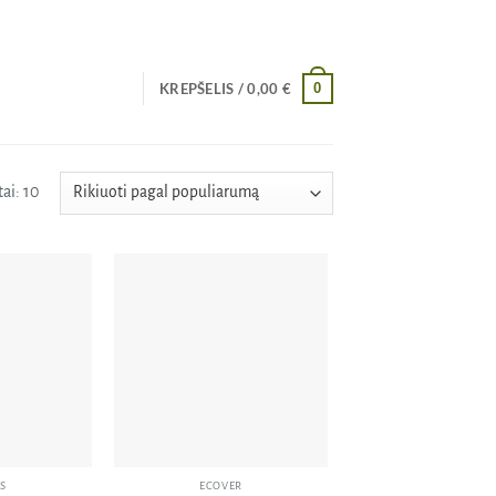
0
KREPŠELIS /
0,00
€
Rūšiuojama
ai: 10
pagal
populiarumą
Pridėti
Pridėti
į norų
į norų
sąrašą
sąrašą
S
ECOVER