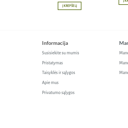
Į K
Į KREPŠELĮ
Informacija
Man
Susisiekite su mumis
Mano
Pristatymas
Mano
Taisyklės ir sąlygos
Mano
Apie mus
Privatumo sąlygos