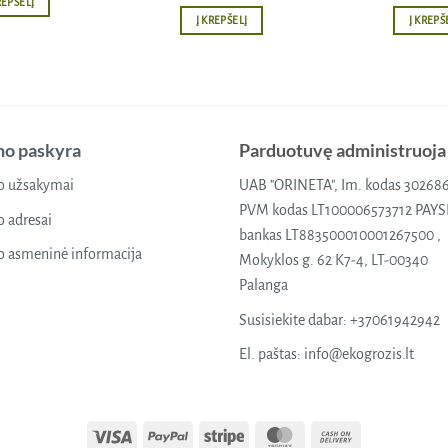
REPŠELĮ
Į KREPŠELĮ
Į KREPŠ
o paskyra
Parduotuvę administruoja
 užsakymai
UAB "ORINETA", Im. kodas 30268
PVM kodas LT100006573712 PAY
 adresai
bankas LT883500010001267500 ,
 asmeninė informacija
Mokyklos g. 62 K7-4, LT-00340
Palanga
Susisiekite dabar:
+37061942942
El. paštas:
info@ekogrozis.lt
Visa
PayPal
Stripe
MasterCard
Cash