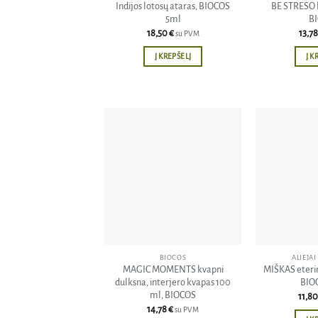
Indijos lotosų ataras, BIOCOS
BE STRESO k
5ml
B
18,50
€
13,7
su PVM
Į KREPŠELĮ
Į K
Pridėti
į norų
sąrašą
BIOCOS
ALIEJAI
MAGIC MOMENTS kvapni
MIŠKAS eterin
dulksna, interjero kvapas 100
BIO
ml, BIOCOS
11,8
14,78
€
su PVM