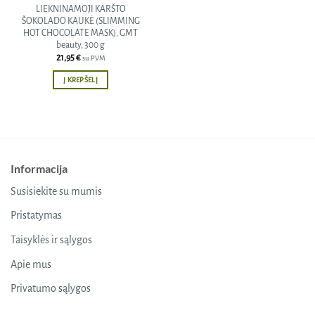
LIEKNINAMOJI KARŠTO
ŠOKOLADO KAUKĖ (SLIMMING
HOT CHOCOLATE MASK), GMT
beauty, 300 g
21,95
€
su PVM
Į KREPŠELĮ
Informacija
Susisiekite su mumis
Pristatymas
Taisyklės ir sąlygos
Apie mus
Privatumo sąlygos