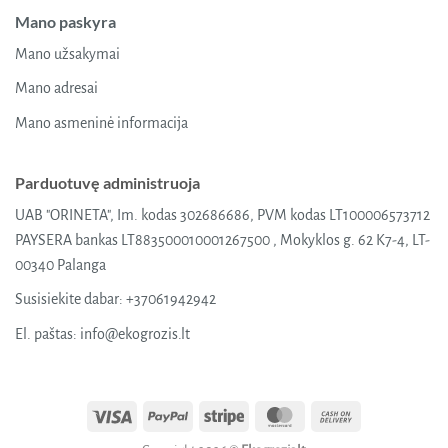
Mano paskyra
Mano užsakymai
Mano adresai
Mano asmeninė informacija
Parduotuvę administruoja
UAB "ORINETA", Im. kodas 302686686, PVM kodas LT100006573712
PAYSERA bankas LT883500010001267500 , Mokyklos g. 62 K7-4, LT-
00340 Palanga
Susisiekite dabar:
+37061942942
El. paštas:
info@ekogrozis.lt
Visa
PayPal
Stripe
MasterCard
Cash
On