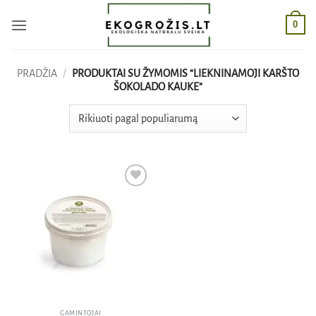
Skip
0
to
content
PRADŽIA
/
PRODUKTAI SU ŽYMOMIS “LIEKNINAMOJI KARŠTO
ŠOKOLADO KAUKE”
Pridėti
į norų
sąrašą
GAMINTOJAI