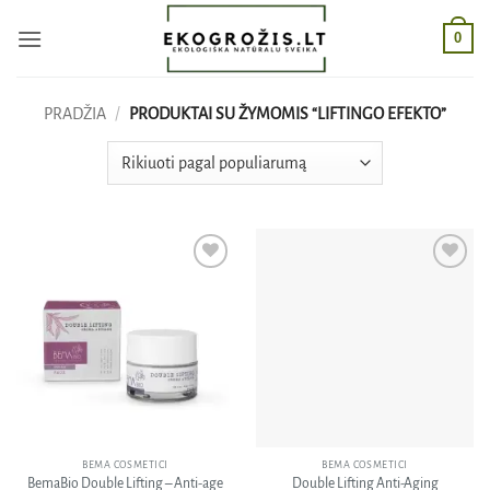
Skip
0
to
content
PRADŽIA
/
PRODUKTAI SU ŽYMOMIS “LIFTINGO EFEKTO”
Pridėti
Pridėti
į norų
į norų
sąrašą
sąrašą
BEMA COSMETICI
BEMA COSMETICI
BemaBio Double Lifting – Anti-age
Double Lifting Anti-Aging