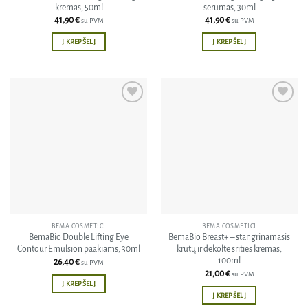
kremas, 50ml
serumas, 30ml
41,90
€
41,90
€
su PVM
su PVM
Į KREPŠELĮ
Į KREPŠELĮ
Pridėti
Pridėti
į norų
į norų
sąrašą
sąrašą
BEMA COSMETICI
BEMA COSMETICI
BemaBio Double Lifting Eye
BemaBio Breast+ – stangrinamasis
Contour Emulsion paakiams, 30ml
krūtų ir dekoltė srities kremas,
100ml
26,40
€
su PVM
21,00
€
su PVM
Į KREPŠELĮ
Į KREPŠELĮ