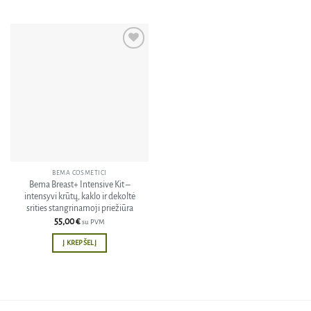
Pridėti
į norų
sąrašą
BEMA COSMETICI
Bema Breast+ Intensive Kit –
intensyvi krūtų, kaklo ir dekoltė
srities stangrinamoji priežiūra
55,00
€
su PVM
Į KREPŠELĮ