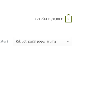
0
KREPŠELIS /
0,00
€
atų: 1