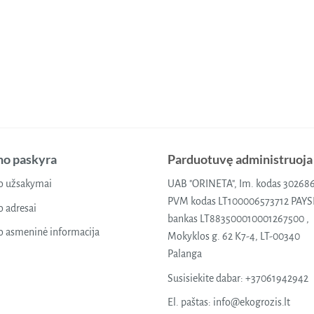
o paskyra
Parduotuvę administruoja
 užsakymai
UAB "ORINETA", Im. kodas 30268
PVM kodas LT100006573712 PAY
 adresai
bankas LT883500010001267500 ,
 asmeninė informacija
Mokyklos g. 62 K7-4, LT-00340
Palanga
Susisiekite dabar:
+37061942942
El. paštas:
info@ekogrozis.lt