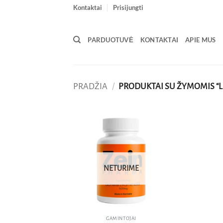
Skip
Kontaktai
Prisijungti
to
content
PARDUOTUVĖ
KONTAKTAI
APIE MUS
PRADŽIA
/
PRODUKTAI SU ŽYMOMIS “L
Pridėti
į norų
sąrašą
NETURIME
GAMINTOJAI