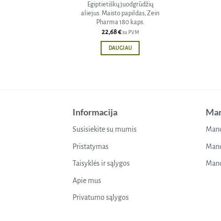
Egiptietiškų juodgrūdžių
aliejus. Maisto papildas, Zein
Pharma 180 kaps.
22,68
€
su PVM
DAUGIAU
Informacija
Man
Susisiekite su mumis
Mano
Pristatymas
Mano
Taisyklės ir sąlygos
Mano
Apie mus
Privatumo sąlygos