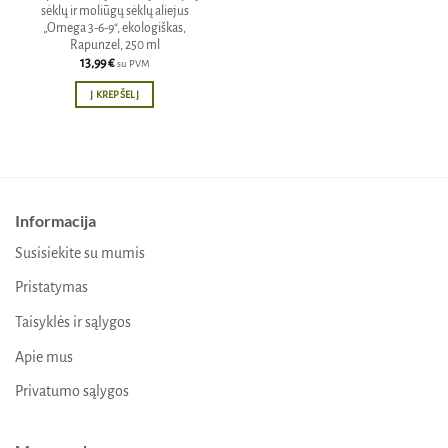
sėklų ir moliūgų sėklų aliejus
„Omega 3-6-9“, ekologiškas,
Rapunzel, 250 ml
13,99
€
su PVM
Į KREPŠELĮ
Informacija
Susisiekite su mumis
Pristatymas
Taisyklės ir sąlygos
Apie mus
Privatumo sąlygos