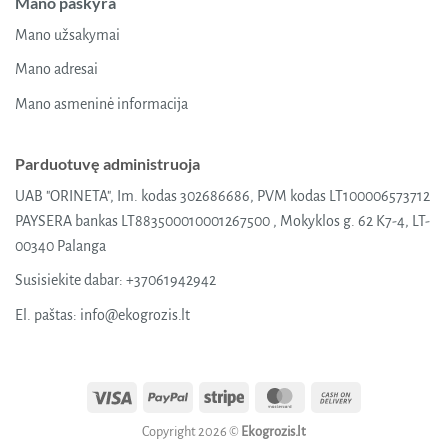
Mano paskyra
Mano užsakymai
Mano adresai
Mano asmeninė informacija
Parduotuvę administruoja
UAB "ORINETA", Im. kodas 302686686, PVM kodas LT100006573712
PAYSERA bankas LT883500010001267500 , Mokyklos g. 62 K7-4, LT-
00340 Palanga
Susisiekite dabar:
+37061942942
El. paštas:
info@ekogrozis.lt
Visa
PayPal
Stripe
MasterCard
Cash
On
Copyright 2026 ©
Ekogrozis.lt
Delivery