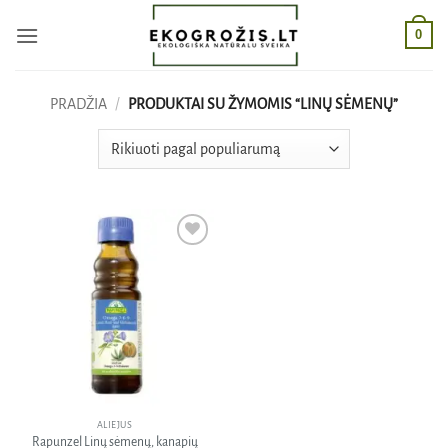
Skip
0
to
content
PRADŽIA
/
PRODUKTAI SU ŽYMOMIS “LINŲ SĖMENŲ”
Pridėti
į norų
sąrašą
ALIEJUS
Rapunzel Linų sėmenų, kanapių