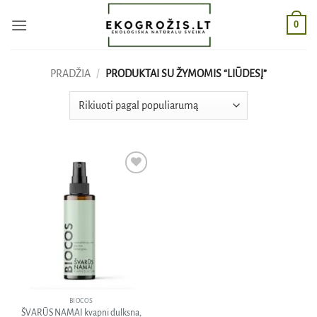
Skip
0
to
content
PRADŽIA
/
PRODUKTAI SU ŽYMOMIS “LIŪDESĮ”
Pridėti
į norų
sąrašą
BIOCOS
ŠVARŪS NAMAI kvapni dulksna,