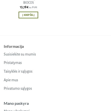
BIOCOS
13,78
€
su PVM
Į KREPŠELĮ
Informacija
Susisiekite su mumis
Pristatymas
Taisyklės ir sąlygos
Apie mus
Privatumo sąlygos
Mano paskyra