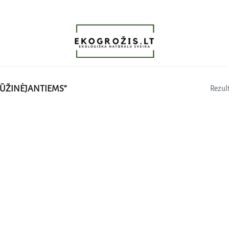
LŪŽINĖJANTIEMS”
Rezult