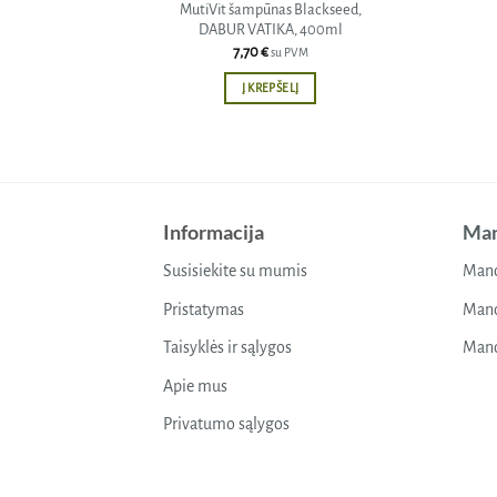
MutiVit šampūnas Blackseed,
DABUR VATIKA, 400ml
7,70
€
su PVM
Į KREPŠELĮ
Informacija
Man
Susisiekite su mumis
Mano
Pristatymas
Mano
Taisyklės ir sąlygos
Mano
Apie mus
Privatumo sąlygos