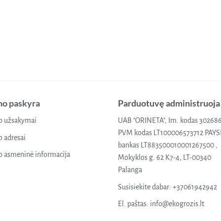
o paskyra
Parduotuvę administruoja
 užsakymai
UAB "ORINETA", Im. kodas 30268
PVM kodas LT100006573712 PAY
 adresai
bankas LT883500010001267500 ,
 asmeninė informacija
Mokyklos g. 62 K7-4, LT-00340
Palanga
Susisiekite dabar:
+37061942942
El. paštas:
info@ekogrozis.lt