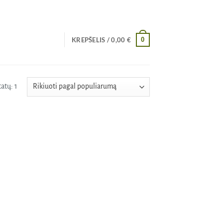
0
KREPŠELIS /
0,00
€
atų: 1