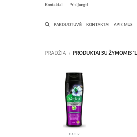
Skip
Kontaktai
Prisijungti
to
content
PARDUOTUVĖ
KONTAKTAI
APIE MUS
PRADŽIA
/
PRODUKTAI SU ŽYMOMIS “
Pridėti
į norų
sąrašą
DABUR